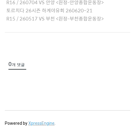
h
R16 / 260704 VS 안양 <원정-안양종합운동장>
e
토르치다 26시즌 하계야유회 260620~21
d
R15 / 260517 VS 부천 <원정-부천종합운동장>
L
i
s
t
0
개 댓글
Powered by
XpressEngine
.