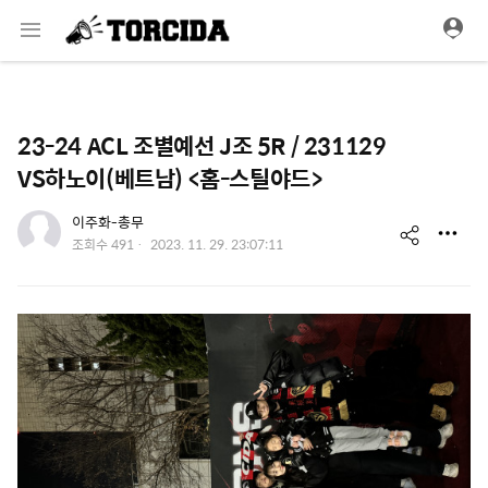
메
뉴
23-24 ACL 조별예선 J조 5R / 231129
VS하노이(베트남) <홈-스틸야드>
유저 이미지
이주화-총무
s
작
조회수
491
2023. 11. 29. 23:07:11
성
h
일
a
r
e