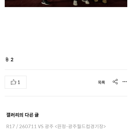
f
2
i
l
s
추
1
목록
e
h
천
A
a
r
t
e
t
갤러리
의 다른 글
a
c
R17 / 260711 VS 광주 <원정-광주월드컵경기장>