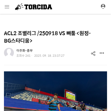
메
뉴
ACL2 조별리그 /250918 VS 빠툼 <원정-
BG스타디움>
유저 이미지
이주화-총무
s
작
조회수
241
2025. 09. 18. 23:37:27
성
h
일
a
r
e