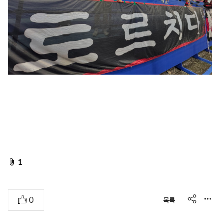
f
1
i
l
s
추
0
목록
e
h
천
A
a