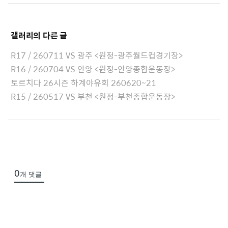
r
t
e
t
갤러리
의 다른 글
a
c
R17 / 260711 VS 광주 <원정-광주월드컵경기장>
h
R16 / 260704 VS 안양 <원정-안양종합운동장>
e
토르치다 26시즌 하계야유회 260620~21
d
R15 / 260517 VS 부천 <원정-부천종합운동장>
L
i
s
t
0
개 댓글