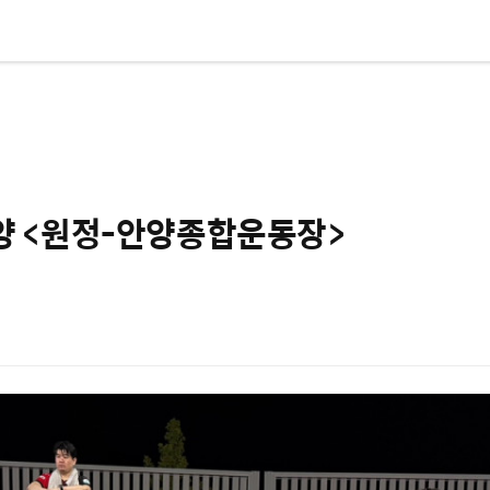
S 안양 <원정-안양종합운동장>