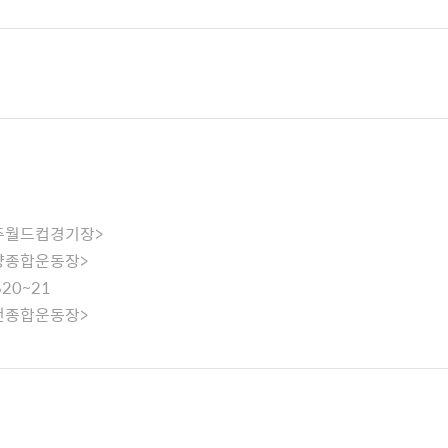
-광주월드컵경기장>
-안양종합운동장>
20~21
-부천종합운동장>