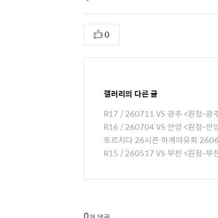
i
l
추
0
e
천
A
t
t
a
갤러리
의 다른 글
c
R17 / 260711 VS 광주 <원정
h
R16 / 260704 VS 안양 <원정
e
토르치다 26시즌 하계야유회 2606
d
R15 / 260517 VS 부천 <원정
L
i
s
t
0
개 댓글