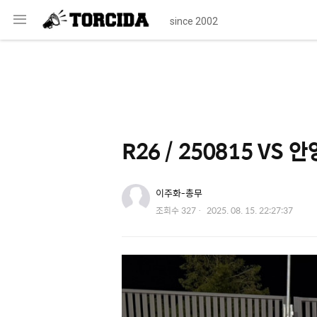
메
since 2002
뉴
R26 / 250815 V
유저 이미지
이주화-총무
작
조회수
327
2025. 08. 15. 22:27:37
성
일