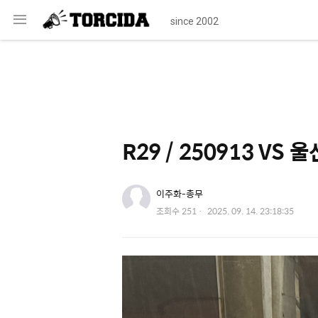
메
since 2002
뉴
R29 / 250913 VS
유저 이미지
이주화-총무
작
조회수
251
2025. 09. 14. 23:18:35
성
일