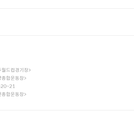
-광주월드컵경기장>
-안양종합운동장>
20~21
-부천종합운동장>