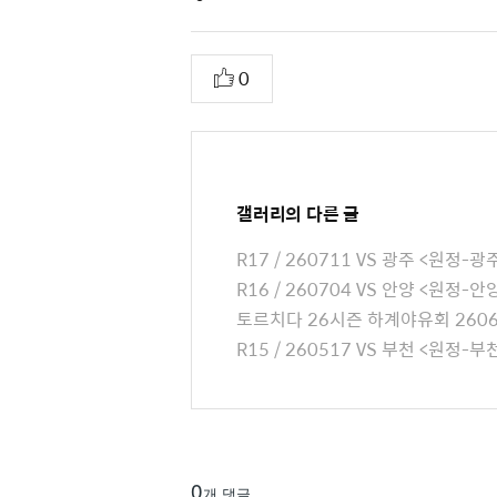
i
l
추
0
e
천
A
t
t
a
갤러리
의 다른 글
c
R17 / 260711 VS 광주 <원정
h
R16 / 260704 VS 안양 <원정
e
토르치다 26시즌 하계야유회 2606
d
R15 / 260517 VS 부천 <원정
L
i
s
t
0
개 댓글