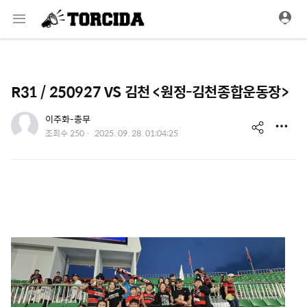
메
뉴
R31 / 250927 VS 김천 <원정-김천종합운동장>
유저 이미지
이주화-총무
s
작
조회수
250
2025. 09. 28. 01:04:25
성
h
일
a
r
e