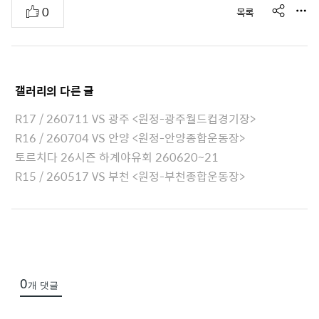
s
추
0
목록
e
h
천
A
a
r
t
e
t
갤러리
의 다른 글
a
c
R17 / 260711 VS 광주 <원정-광주월드컵경기장>
h
R16 / 260704 VS 안양 <원정-안양종합운동장>
e
토르치다 26시즌 하계야유회 260620~21
d
R15 / 260517 VS 부천 <원정-부천종합운동장>
L
i
s
t
0
개 댓글