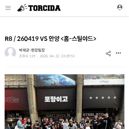
메
뉴
R8 / 260419 VS 안양 <홈-스틸야드>
유저 이미지
박재균-현장팀장
s
작
조회수
119
2026. 04. 22. 23:39:51
성
h
일
a
r
e