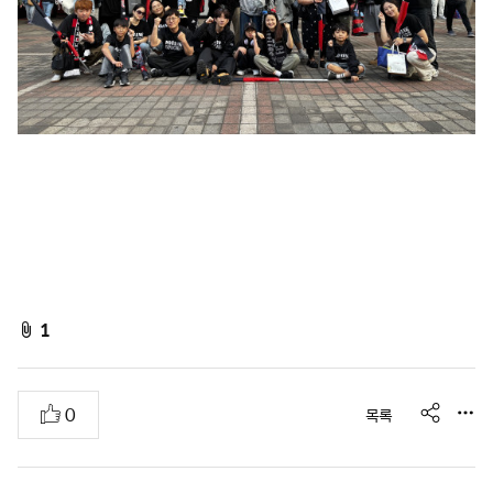
f
1
i
l
s
추
0
목록
e
h
천
A
a
r
t