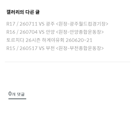
e
t
갤러리
의 다른 글
a
c
R17 / 260711 VS 광주 <원정-광주월드컵경기장>
h
R16 / 260704 VS 안양 <원정-안양종합운동장>
e
토르치다 26시즌 하계야유회 260620~21
d
R15 / 260517 VS 부천 <원정-부천종합운동장>
L
i
s
t
0
개 댓글