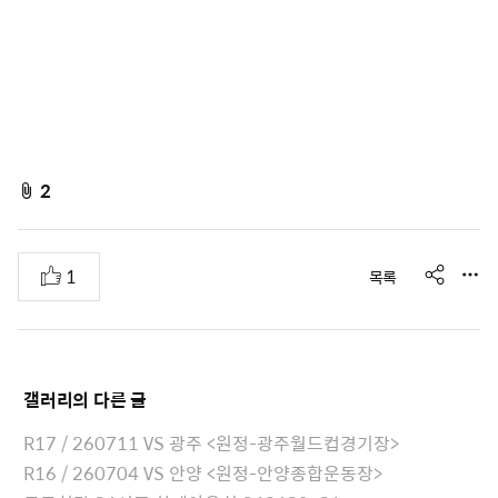
f
2
i
l
s
추
1
목록
e
h
천
A
a
r
t
e
t
갤러리
의 다른 글
a
c
R17 / 260711 VS 광주 <원정-광주월드컵경기장>
h
R16 / 260704 VS 안양 <원정-안양종합운동장>