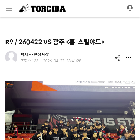
메
뉴
R9 / 260422 VS 광주 <홈-스틸야드>
유저 이미지
박재균-현장팀장
s
작
조회수
133
2026. 04. 22. 23:41:28
성
h
일
a
r
e