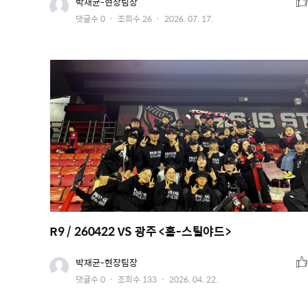
추
유
박재균-현장팀장
저
천
작
댓글수
0
조회수
26
2026. 07. 17.
이
수
미
성
지
일
R9 / 260422 VS 광주 <홈-스틸야드>
추
유
박재균-현장팀장
저
천
작
댓글수
0
조회수
133
2026. 04. 22.
이
수
미
성
지