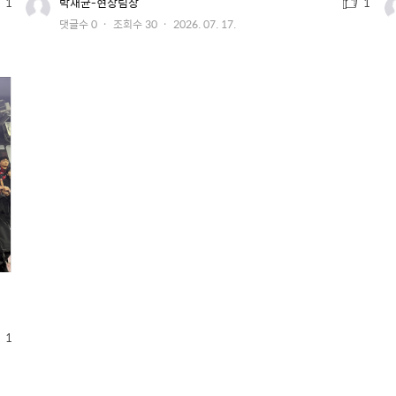
추
유
1
박재균-현장팀장
1
저
천
작
댓글수
0
조회수
30
2026. 07. 17.
이
수
미
성
지
일
1