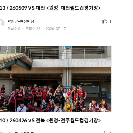
13 / 260509 VS 대전 <원정-대전월드컵경기장>
추
유
박재균-현장팀장
1
저
천
작
댓글수
0
조회수
26
2026. 07. 17.
이
수
미
성
지
일
10 / 260426 VS 전북 <원정-전주월드컵경기장>