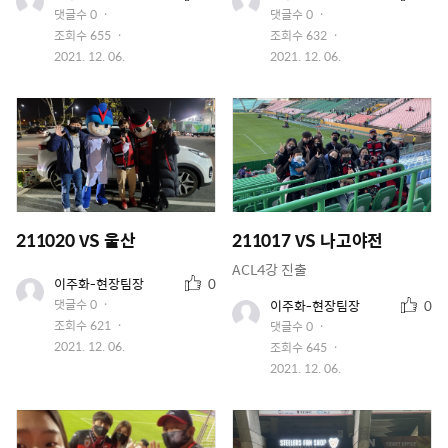
저
저
천
천
댓글수
0
댓글수
0
이
이
수
수
조회수
655
조회수
632
미
미
지
작
지
작
2021. 12. 06.
2021. 12. 06.
성
성
일
일
211020 VS 울산
211017 VS 나고야전
ACL4강 진출
추
유
이주화-현장팀장
0
저
천
추
유
댓글수
0
이주화-현장팀장
0
이
수
저
천
조회수
621
댓글수
0
미
이
수
지
작
2021. 12. 06.
조회수
645
미
성
지
작
2021. 12. 06.
일
성
일