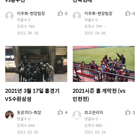
추
추
유
유
이주화-현장팀장
0
이주화-현장팀장
0
저
저
천
천
댓글수
0
댓글수
0
이
이
수
수
조회수
784
조회수
799
미
미
지
작
지
작
2021. 08. 18.
2021. 04. 06.
성
성
일
일
2021년 3월 17일 홈경기
2021시즌 홈 개막전 (vs
VS수원삼성
인천전)
추
추
유
토르치다-회장
4
최고관리자
3
유
저
천
천
저
댓글수
0
댓글수
0
이
수
수
이
조회수
846
조회수
880
미
미
지
작
작
2021. 03. 20.
2021. 03. 16.
지
성
성