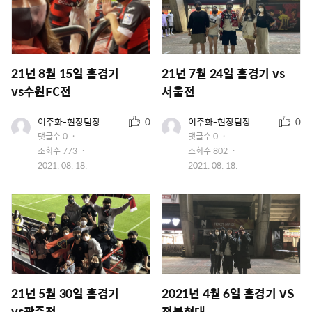
21년 8월 15일 홈경기
21년 7월 24일 홈경기 vs
vs수원FC전
서울전
추
추
유
유
이주화-현장팀장
0
이주화-현장팀장
0
저
저
천
천
댓글수
0
댓글수
0
이
이
수
수
조회수
773
조회수
802
미
미
지
작
지
작
2021. 08. 18.
2021. 08. 18.
성
성
일
일
21년 5월 30일 홈경기
2021년 4월 6일 홈경기 VS
vs광주전
전북현대