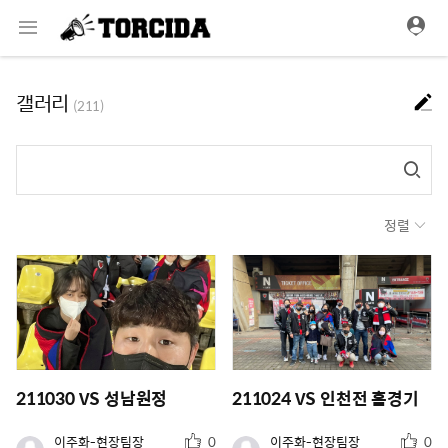
메
뉴
갤러리
(211)
정렬
211030 VS 성남원정
211024 VS 인천전 홈경기
추
추
유
유
이주화-현장팀장
0
이주화-현장팀장
0