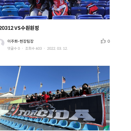
20312 VS수원원정
추
유
이주화-현장팀장
0
저
천
작
댓글수
0
조회수
603
2022. 03. 12.
이
수
미
성
지
일