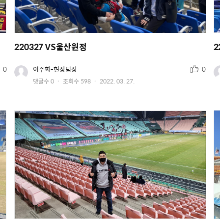
220327 VS울산원정
2
추
유
0
이주화-현장팀장
0
저
천
작
댓글수
0
조회수
598
2022. 03. 27.
이
수
미
성
지
일