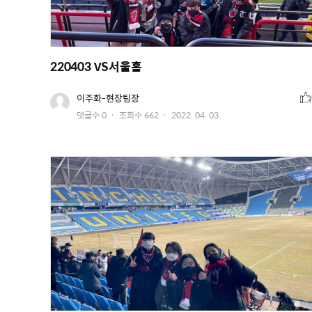
220403 VS서울홈
추
유
이주화-현장팀장
저
천
작
댓글수
0
조회수
662
2022. 04. 03.
이
수
미
성
지
일