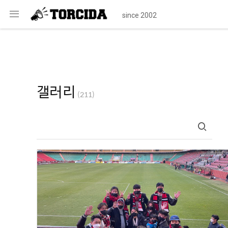
메
since 2002
뉴
갤러리
(211)