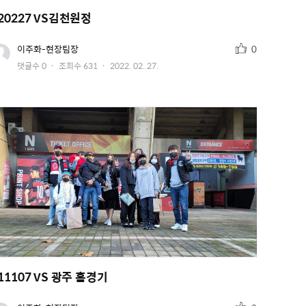
20227 VS김천원정
추
유
이주화-현장팀장
0
저
천
작
댓글수
0
조회수
631
2022. 02. 27.
이
수
미
성
지
일
11107 VS 광주 홈경기