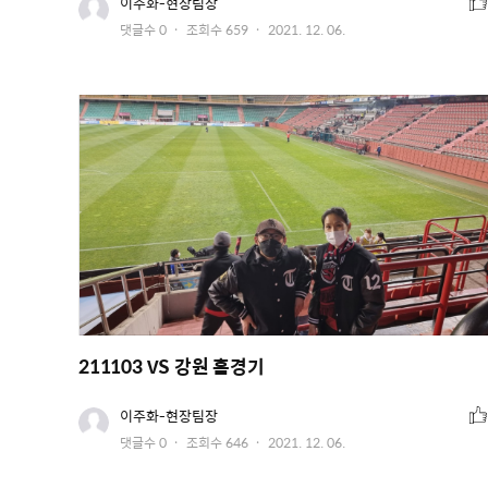
추
유
이주화-현장팀장
저
천
작
댓글수
0
조회수
659
2021. 12. 06.
이
수
미
성
지
일
211103 VS 강원 홈경기
추
유
이주화-현장팀장
저
천
작
댓글수
0
조회수
646
2021. 12. 06.
이
수
미
성
지