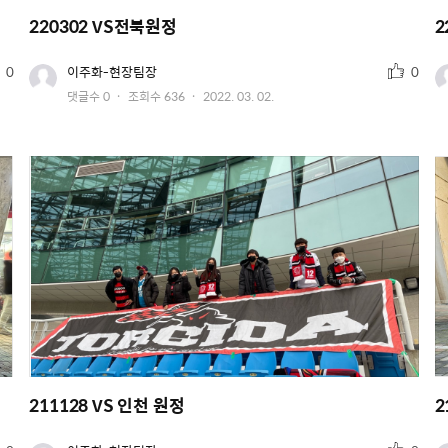
220302 VS전북원정
2
추
유
0
이주화-현장팀장
0
저
천
작
댓글수
0
조회수
636
2022. 03. 02.
이
수
미
성
지
일
211128 VS 인천 원정
2