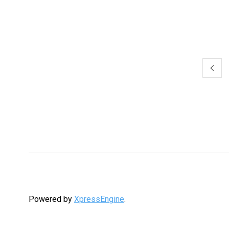
일
Powered by
XpressEngine
.