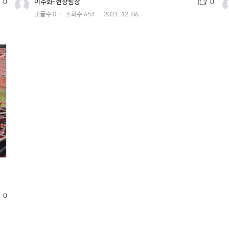
추
유
0
이주화-현장팀장
0
저
천
작
댓글수
0
조회수
654
2021. 12. 06.
이
수
미
성
지
일
0