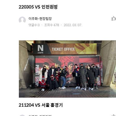
220305 VS 인천원정
추
유
이주화-현장팀장
저
천
작
댓글수
0
조회수
678
2022. 03. 07.
이
수
미
성
지
일
211204 VS 서울 홈경기